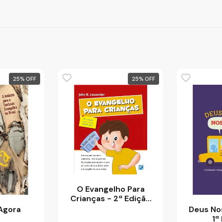
25
%
25
%
O Evangelho Para
Crianças - 2ª Edição
(Capa Dura)
Agora
Deus Nos
1ª