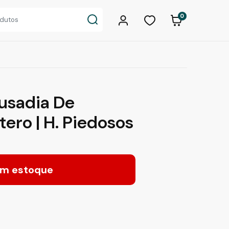
0
usadia De
ero | H. Piedosos
m estoque