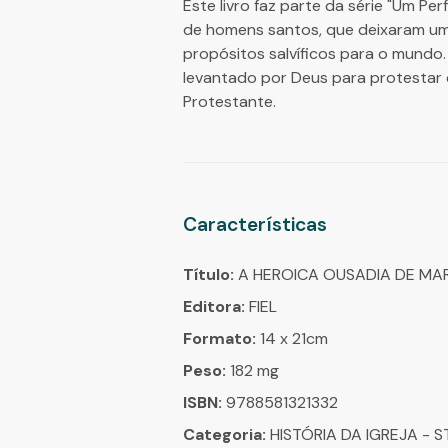
Este livro faz parte da série "Um P
de homens santos, que deixaram um
propósitos salvíficos para o mundo
levantado por Deus para protestar c
Protestante.
Características
Título:
A HEROICA OUSADIA DE MAR
Editora:
FIEL
Formato:
14 x 21cm
Peso:
182 mg
ISBN:
9788581321332
Categoria:
HISTÓRIA DA IGREJA - 