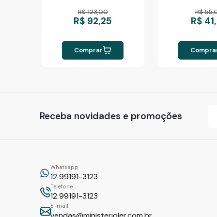
R$ 123,00
R$ 55,
R$ 92,25
R$ 41
Comprar
Compra
Receba novidades e promoções
Whatsapp
12 99191-3123
Telefone
12 99191-3123
E-mail
vendas@ministerioler.com.br