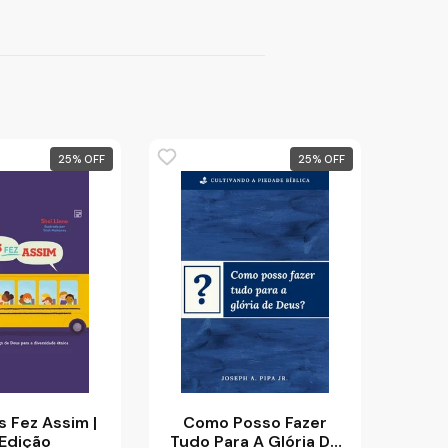
25
%
25
%
 Fez Assim |
Como Posso Fazer
 Edição
Tudo Para A Glória De