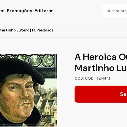
es
Promoções
Editoras
artinho Lutero | H. Piedosos
A Heroica O
Martinho Lut
COD: COD_ITEM441
Se