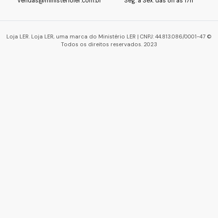
vendas@ministerioler.com.br
Seg. à Sex. das 8h às 17h
Loja LER. Loja LER, uma marca do Ministério LER | CNPJ: 44.813.086/0001-47 ©
Todos os direitos reservados. 2023