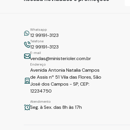
Whatsapp
12 99191-3123
Telefone
12 99191-3123
E-mail
vendas@ministerioler.com.br
Endereço
Avenida Antonia Natalia Campos
de Assis nº 51 Vila das Flores, São
José dos Campos - SP, CEP:
12234750
Atendimento
Seg. à Sex. das 8h às 17h