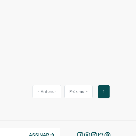
« Anterior
Próximo »
1
ASSINAR