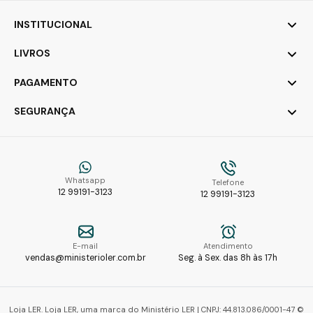
INSTITUCIONAL
LIVROS
PAGAMENTO
SEGURANÇA
Whatsapp
Telefone
12 99191-3123
12 99191-3123
E-mail
Atendimento
vendas@ministerioler.com.br
Seg. à Sex. das 8h às 17h
Loja LER. Loja LER, uma marca do Ministério LER | CNPJ: 44.813.086/0001-47 ©