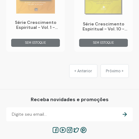
Série Crescimento
Série Crescimento
Espiritual - Vol. 1 -
Espiritual - Vol. 10 -
Efésios: 11 Estudos
Tiago: 9 Estudos Para
Para
Desenvolvimento
Desenvolvimento
SEM ESTOQUE
SEM ESTOQUE
Individual Ou Em Grup
Individual Ou Em Gr
« Anterior
Próximo »
Receba novidades e promoções