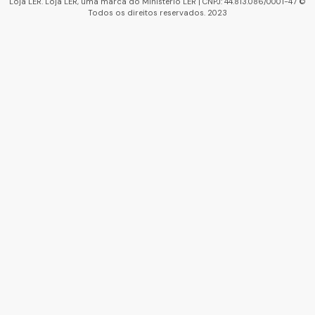
Loja LER. Loja LER, uma marca do Ministério LER | CNPJ: 44.813.086/0001-47 ©
Todos os direitos reservados. 2023