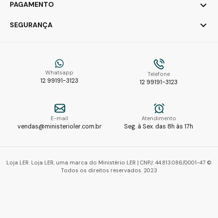
PAGAMENTO
SEGURANÇA
Whatsapp
Telefone
12 99191-3123
12 99191-3123
E-mail
Atendimento
vendas@ministerioler.com.br
Seg. à Sex. das 8h às 17h
Loja LER. Loja LER, uma marca do Ministério LER | CNPJ: 44.813.086/0001-47 ©
Todos os direitos reservados. 2023