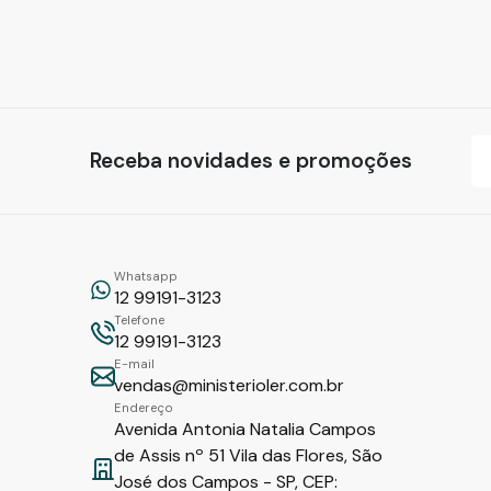
Receba novidades e promoções
Whatsapp
12 99191-3123
Telefone
12 99191-3123
E-mail
vendas@ministerioler.com.br
Endereço
Avenida Antonia Natalia Campos
de Assis nº 51 Vila das Flores, São
José dos Campos - SP, CEP: