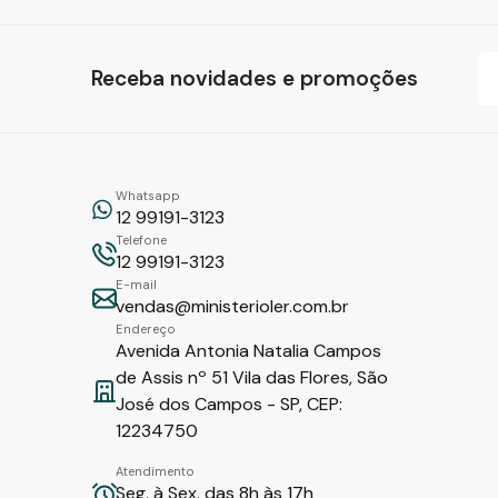
Receba novidades e promoções
Whatsapp
12 99191-3123
Telefone
12 99191-3123
E-mail
vendas@ministerioler.com.br
Endereço
Avenida Antonia Natalia Campos
de Assis nº 51 Vila das Flores, São
José dos Campos - SP, CEP:
12234750
Atendimento
Seg. à Sex. das 8h às 17h