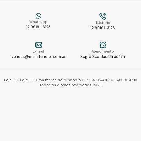
Whatsapp
Telefone
12 99191-3123
12 99191-3123
E-mail
Atendimento
vendas@ministerioler.com.br
Seg. à Sex. das 8h às 17h
Loja LER. Loja LER, uma marca do Ministério LER | CNPJ: 44.813.086/0001-47 ©
Todos os direitos reservados. 2023