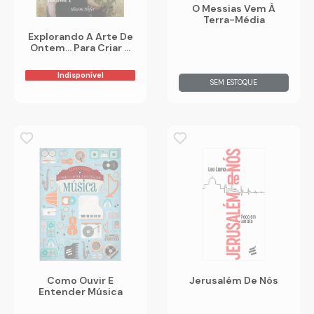
O Messias Vem À
Terra-Média
Explorando A Arte De
Ontem... Para Criar A
Arte De Hoje - Volume
2 - Vol. 2
Indisponível
SEM ESTOQUE
Como Ouvir E
Jerusalém De Nós
Entender Música