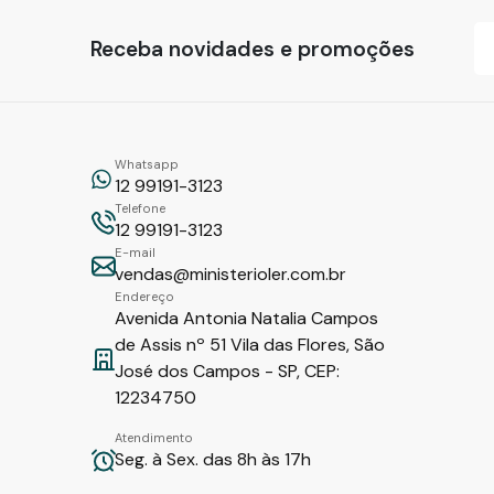
Receba novidades e promoções
Whatsapp
12 99191-3123
Telefone
12 99191-3123
E-mail
vendas@ministerioler.com.br
Endereço
Avenida Antonia Natalia Campos
de Assis nº 51 Vila das Flores, São
José dos Campos - SP, CEP:
12234750
Atendimento
Seg. à Sex. das 8h às 17h