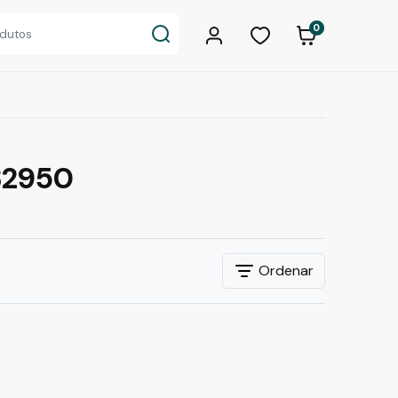
0
82950
Ordenar