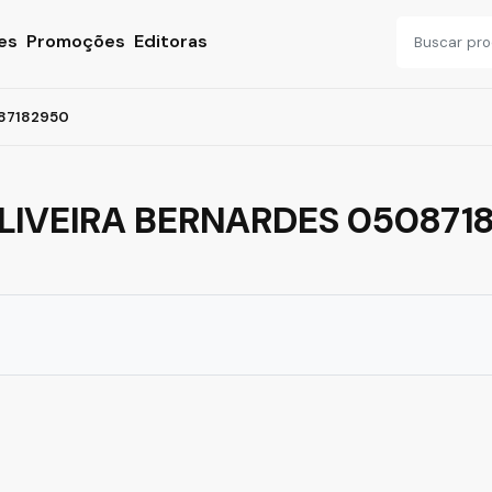
es
Promoções
Editoras
087182950
OLIVEIRA BERNARDES 050871