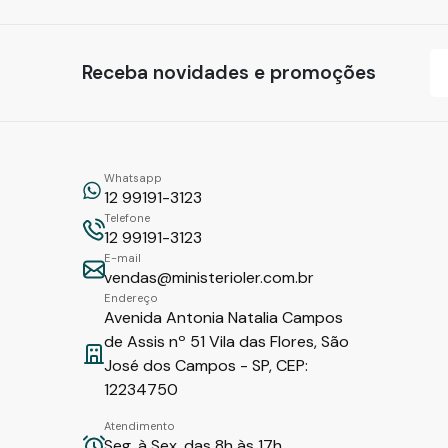
Receba novidades e promoções
Whatsapp
12 99191-3123
Telefone
12 99191-3123
E-mail
vendas@ministerioler.com.br
Endereço
Avenida Antonia Natalia Campos
de Assis nº 51 Vila das Flores, São
José dos Campos - SP, CEP:
12234750
Atendimento
Seg. à Sex. das 8h às 17h