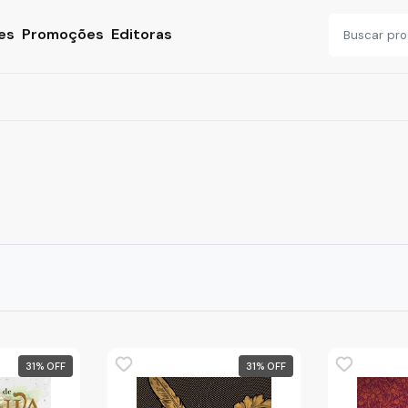
es
Promoções
Editoras
31
%
31
%