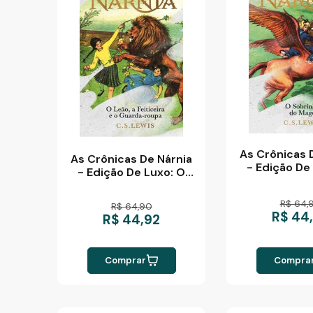
As Crônicas 
As Crônicas De Nárnia
- Edição De
- Edição De Luxo: O
Sobrinho D
Leão, A Feiticeira E O
Guarda - Roupa
R$ 64,
R$ 64,90
R$ 44
R$ 44,92
Comprar
Compra