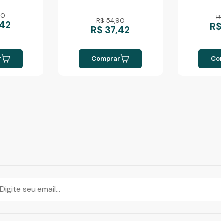
90
R
R$ 54,90
,42
R$
R$ 37,42
r
Comprar
Co