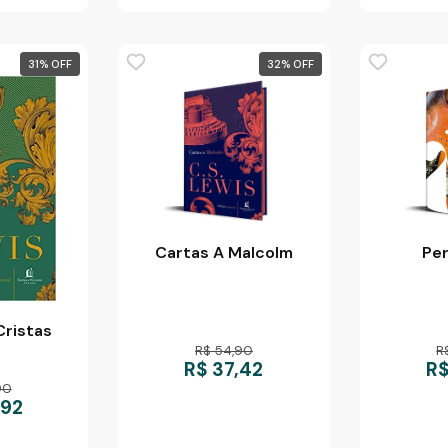
31
%
32
%
Cartas A Malcolm
Pe
Cristas
R$ 54,90
R
R$ 37,42
R$
90
,92