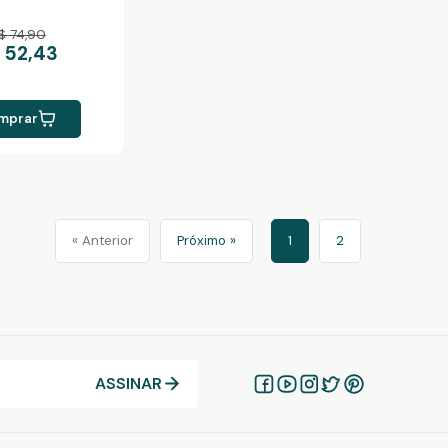
$ 74,90
 52,43
mprar
« Anterior
Próximo »
1
2
ASSINAR