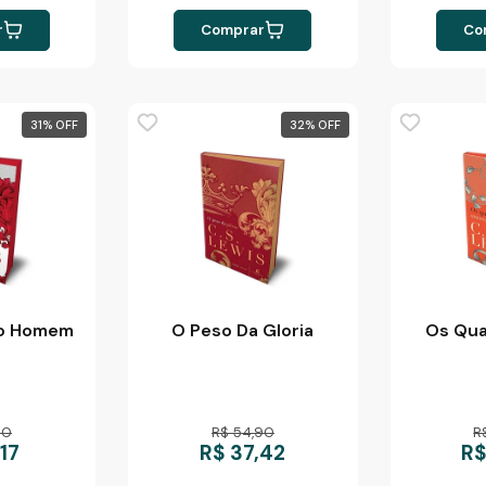
r
Comprar
Co
31
%
32
%
Do Homem
O Peso Da Gloria
Os Qua
90
R$ 54,90
R
17
R$ 37,42
R$