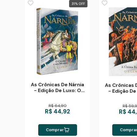
31
%
As Crônicas De Nárnia
As Crônicas 
- Edição De Luxo: O
- Edição De
Cavalo E Seu Menino
Última Ba
R$ 64,90
R$ 59,
R$ 44,92
R$ 44
Comprar
Compra