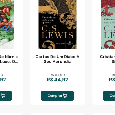
De Nárnia
Cartas De Um Diabo A
Cristia
 Luxo: O
Seu Aprendiz
S
o Mago
90
R$ 64,90
R
,92
R$ 44,92
R$
r
Comprar
Co