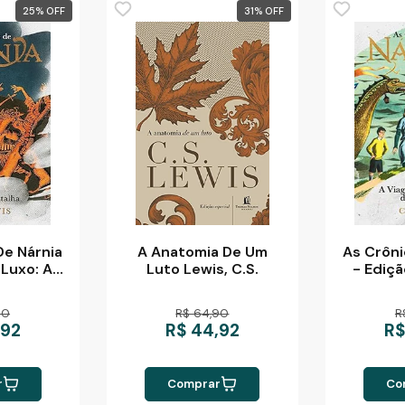
25
%
31
%
De Nárnia
A Anatomia De Um
As Crôni
 Luxo: A
Luto Lewis, C.S.
- Ediçã
talha
Viagem 
Da 
90
R$ 64,90
R
,92
R$ 44,92
R$
r
Comprar
Co