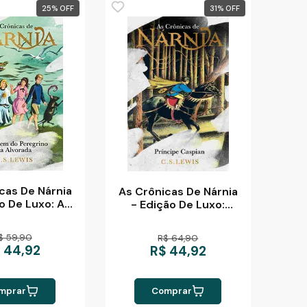
25
%
31
%
cas De Nárnia
As Crônicas De Nárnia
o De Luxo: A
- Edição De Luxo:
Do Peregrino
Príncipe Caspian
Alvorada
$ 59,90
R$ 64,90
 44,92
R$ 44,92
mprar
Comprar