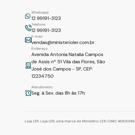
Whatsapp
12 99191-3123
Telefone
12 99191-3123
E-mail
vendas@ministerioler.com.br
Endereço
Avenida Antonia Natalia Campos
de Assis nº 51 Vila das Flores, São
José dos Campos - SP, CEP:
12234750
Atendimento
Seg. à Sex. das 8h às 17h
Loja LER. Loja LER, uma marca do Ministério LER | CNPJ: 44.813.0