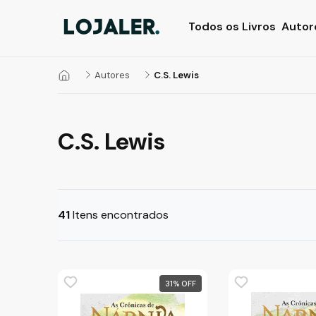
Todos os Livros
Autor
Autores
C.S. Lewis
C.S. Lewis
41
Itens encontrados
31
%