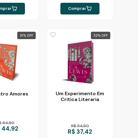
mprar
Comprar
31
%
32
%
Um Experimento Em
tro Amores
Critica Literaria
$ 64,90
R$ 54,90
 44,92
R$ 37,42