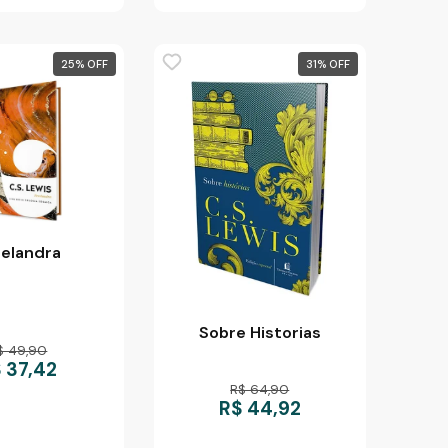
25
%
31
%
relandra
Sobre Historias
$ 49,90
 37,42
R$ 64,90
R$ 44,92