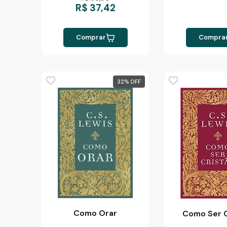
R$ 37,42
Comprar
Compra
32
%
Como Orar
Como Ser C