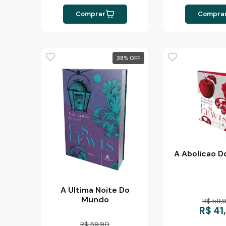
Comprar
Compra
38
%
A Abolicao 
A Ultima Noite Do
Mundo
R$ 59,
R$ 41,
R$ 59,90