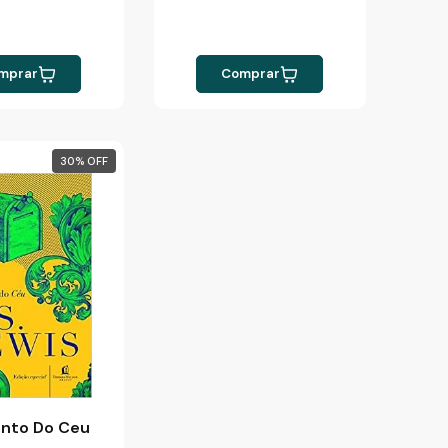
mprar
Comprar
30
%
nto Do Ceu