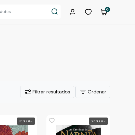
0
Filtrar resultados
Ordenar
31
%
25
%