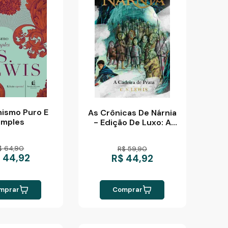
nismo Puro E
As Crônicas De Nárnia
imples
- Edição De Luxo: A
Cadeira Prata
$ 64,90
R$ 59,90
 44,92
R$ 44,92
mprar
Comprar