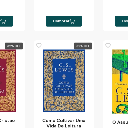
r
Comprar
Co
32
%
32
%
ristao
Como Cultivar Uma
O Assu
Vida De Leitura