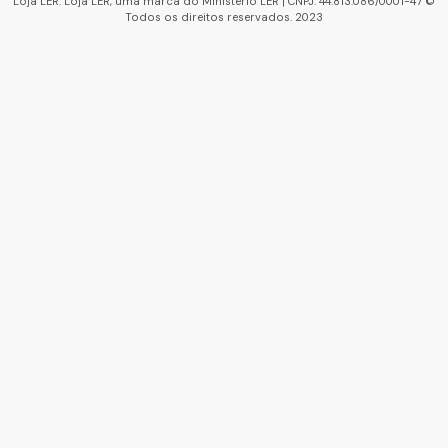
Loja LER. Loja LER, uma marca do Ministério LER | CNPJ: 44.813.086/0001-47 ©
Todos os direitos reservados. 2023