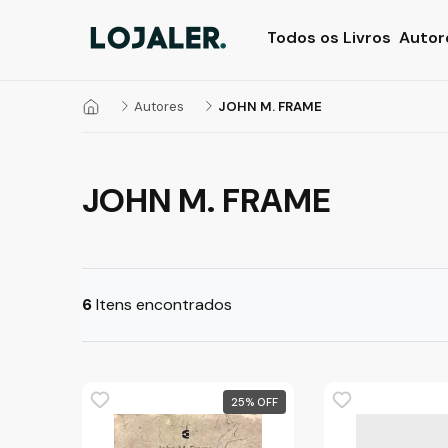
Todos os Livros
Autor
Autores
JOHN M. FRAME
JOHN M. FRAME
6
Itens encontrados
25
%