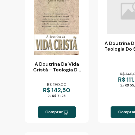
A Doutrina D
Teologia Do 
A Doutrina Da Vida
Cristã - Teologia Do
R$ 149,
Senhorio
R$ 111
R$ 190,00
2x
R$ 55
R$ 142,50
2x
R$ 71,25
Comprar
Compra