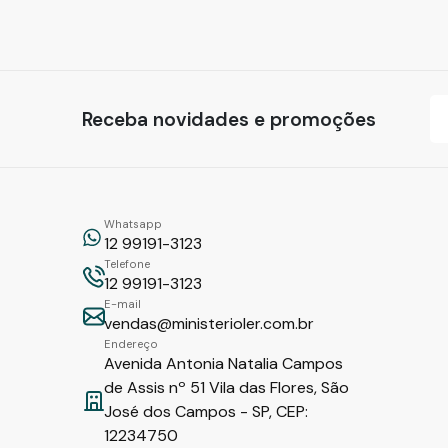
Receba novidades e promoções
Whatsapp
12 99191-3123
Telefone
12 99191-3123
E-mail
vendas@ministerioler.com.br
Endereço
Avenida Antonia Natalia Campos
de Assis nº 51 Vila das Flores, São
José dos Campos - SP, CEP:
12234750