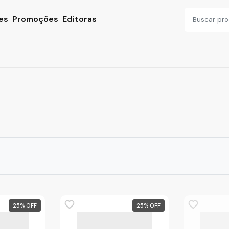
es
Promoções
Editoras
25
%
25
%