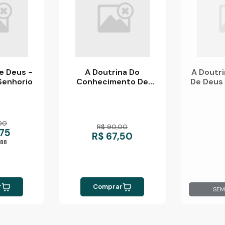
e Deus -
A Doutrina Do
A Doutri
Senhorio
Conhecimento De
De Deus 
Deus - Teologia Do
S
Senhorio
00
R$ 90,00
,75
R$ 67,50
,88
r
Comprar
SEM