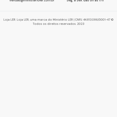
vendas@ministerioler.com.br
Seg. à Sex. das 8h às 17h
Loja LER. Loja LER, uma marca do Ministério LER | CNPJ: 44.813.086/0001-47 ©
Todos os direitos reservados. 2023