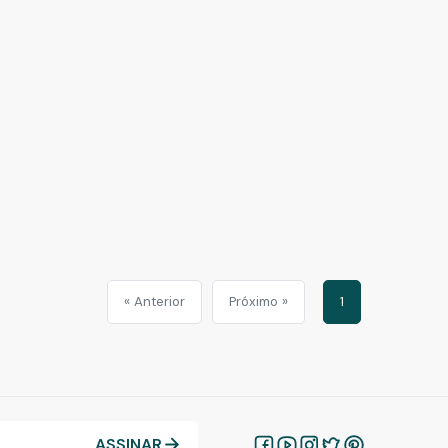
« Anterior
Próximo »
1
ASSINAR