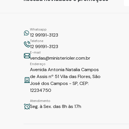
Whatsapp
12 99191-3123
Telefone
12 99191-3123
E-mail
vendas@ministerioler.com.br
Endereço
Avenida Antonia Natalia Campos
de Assis nº 51 Vila das Flores, São
José dos Campos - SP, CEP:
12234750
Atendimento
Seg. à Sex. das 8h às 17h