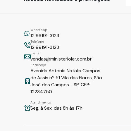
Whatsapp
12 99191-3123
Telefone
12 99191-3123
E-mail
vendas@ministerioler.com.br
Endereço
Avenida Antonia Natalia Campos
de Assis nº 51 Vila das Flores, São
José dos Campos - SP, CEP:
12234750
Atendimento
Seg. à Sex. das 8h às 17h