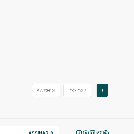
« Anterior
Próximo »
1
ASSINAR