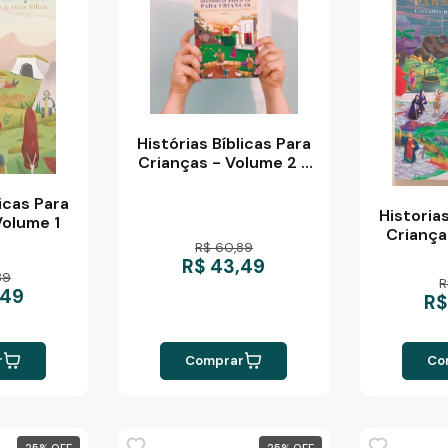
Histórias Bíblicas Para
Crianças - Volume 2 -
Vol. 2
licas Para
Historias
Volume 1
Criança
R$ 60,89
R$ 43,49
89
R
,49
R$
r
Comprar
Co
25
%
25
%