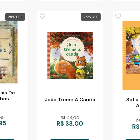
25
%
25
%
ais De
nhos
João Treme A Cauda
Sofi
A
60
R$ 44,00
R
,95
R$ 33,00
R$