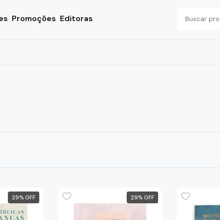
es
Promoções
Editoras
29
%
29
%