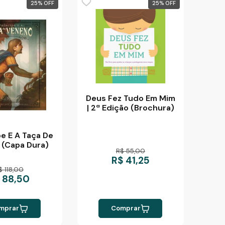
25
%
25
%
Deus Fez Tudo Em Mim
| 2ª Edição (Brochura)
pe E A Taça De
 (Capa Dura)
R$ 55,00
R$ 41,25
$ 118,00
 88,50
mprar
Comprar