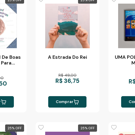
 De Boas
A Estrada Do Rei
UMA PO
 Para
Emilie
b Barnes
R$ 49,00
00
R$ 36,75
R$
,50
r
Comprar
Co
25
%
25
%