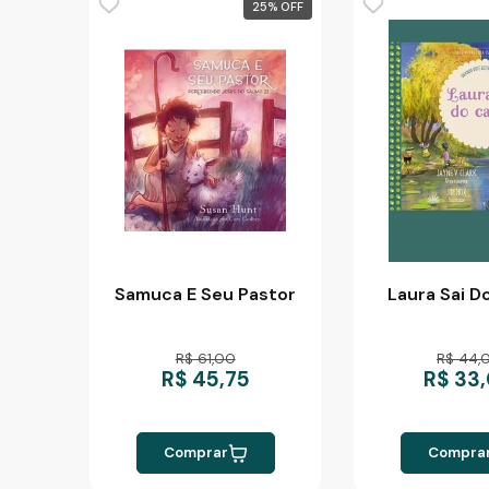
25
%
Samuca E Seu Pastor
Laura Sai D
R$ 61,00
R$ 44,
R$ 45,75
R$ 33
Comprar
Compra