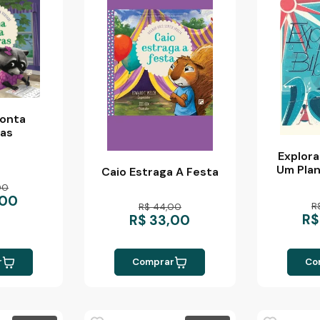
onta
as
Explora
Um Plan
Caio Estraga A Festa
Bíblica P
00
Dav
,00
R
R$ 44,00
R$
R$ 33,00
r
Comprar
Co