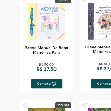
Breve Manual
Breve Manual De Boas
Maneiras
Maneiras Para
Meninos - 
Meninas
Barnes E Bo
R$ 50,
R$ 50,00
R$ 37
R$ 37,50
Comprar
Compra
25
%