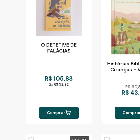
O DETETIVE DE
FALÁCIAS
Histórias Bíb
Crianças - 
R$ 105,83
2x
R$ 52,92
R$ 60,
R$ 43
Comprar
Compra
25
%