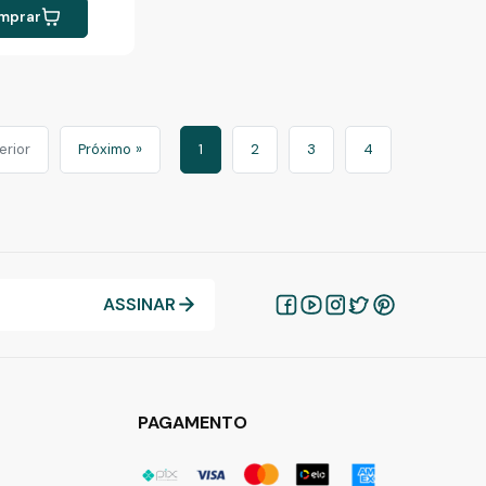
mprar
erior
Próximo »
1
2
3
4
ASSINAR
PAGAMENTO