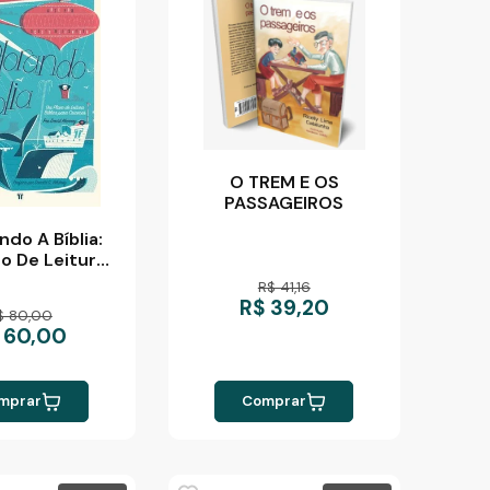
O TREM E OS
PASSAGEIROS
ndo A Bíblia:
o De Leitura
ara Crianças -
R$ 41,16
id Murray
R$ 39,20
$ 80,00
 60,00
mprar
Comprar