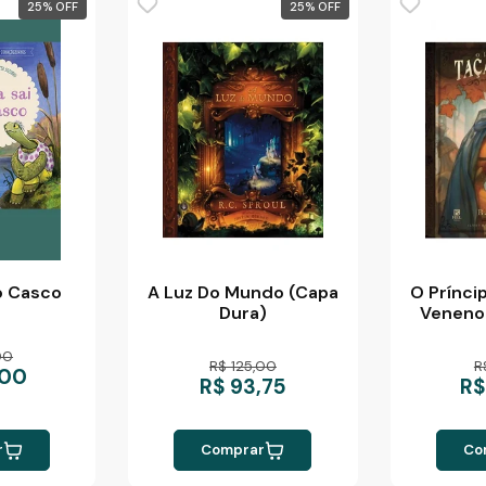
25
%
25
%
o Casco
A Luz Do Mundo (Capa
O Prínci
Dura)
Veneno
00
R$ 125,00
R
,00
R$ 93,75
R$
r
Comprar
Co