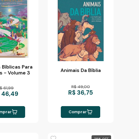
 Bíblicas Para
Animais Da Bíblia
s - Volume 3
R$ 49,00
$ 61,99
R$ 36,75
 46,49
mprar
Comprar
25
%