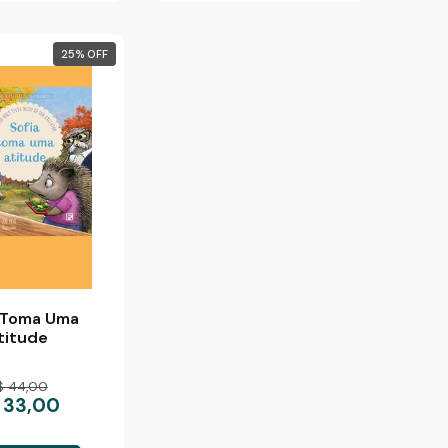
25
%
a Toma Uma
titude
$ 44,00
 33,00