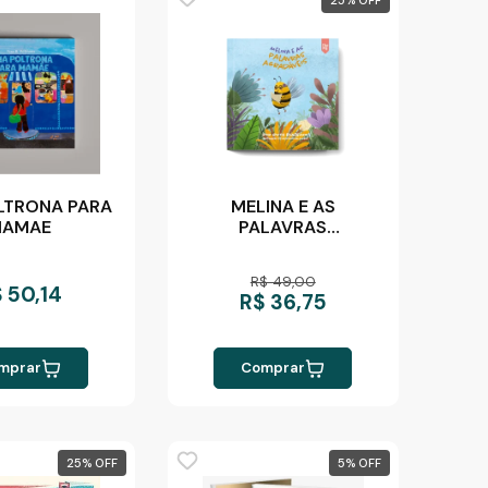
LTRONA PARA
MELINA E AS
MAMAE
PALAVRAS
AGRADÁVEIS
R$ 49,00
 50,14
R$ 36,75
mprar
Comprar
25
%
5
%