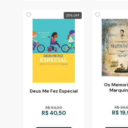
25
%
Os Memori
Marqui
Deus Me Fez Especial
R$ 26,
R$ 54,00
R$ 19
R$ 40,50