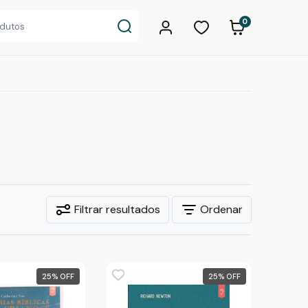
0
Filtrar resultados
Ordenar
25
%
25
%