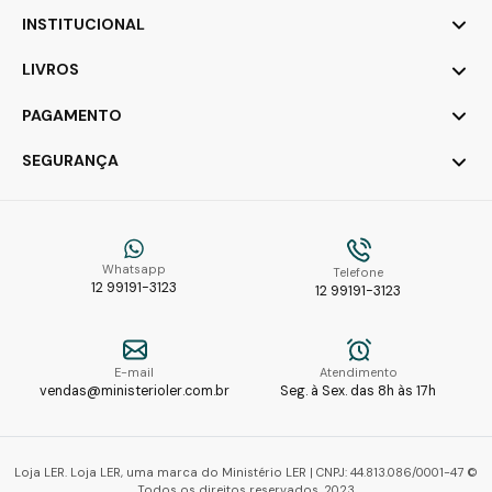
INSTITUCIONAL
LIVROS
PAGAMENTO
SEGURANÇA
Whatsapp
Telefone
12 99191-3123
12 99191-3123
E-mail
Atendimento
vendas@ministerioler.com.br
Seg. à Sex. das 8h às 17h
Loja LER. Loja LER, uma marca do Ministério LER | CNPJ: 44.813.086/0001-47 ©
Todos os direitos reservados. 2023