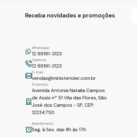
Receba novidades e promoções
Whatsapp
12 99191-3123
Telefone
12 99191-3123
E-mail
vendas@ministerioler.com.br
Endereço
Avenida Antonia Natalia Campos
de Assis nº 51 Vila das Flores, São
José dos Campos - SP, CEP:
12234750
Atendimento
Seg. à Sex. das 8h às 17h