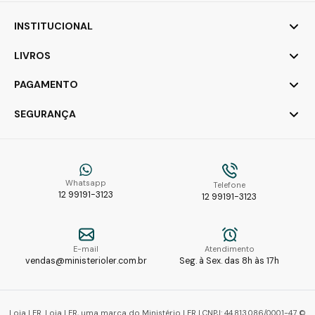
INSTITUCIONAL
LIVROS
PAGAMENTO
SEGURANÇA
Whatsapp
Telefone
12 99191-3123
12 99191-3123
E-mail
Atendimento
vendas@ministerioler.com.br
Seg. à Sex. das 8h às 17h
Loja LER. Loja LER, uma marca do Ministério LER | CNPJ: 44.813.086/0001-47 ©