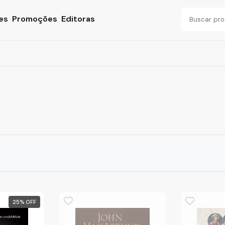
es
Promoções
Editoras
25
%