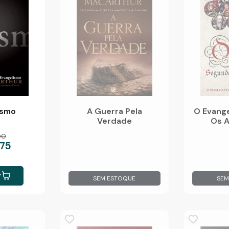
ismo
A Guerra Pela
O Evang
Verdade
Os 
00
,75
r
SEM ESTOQUE
SEM