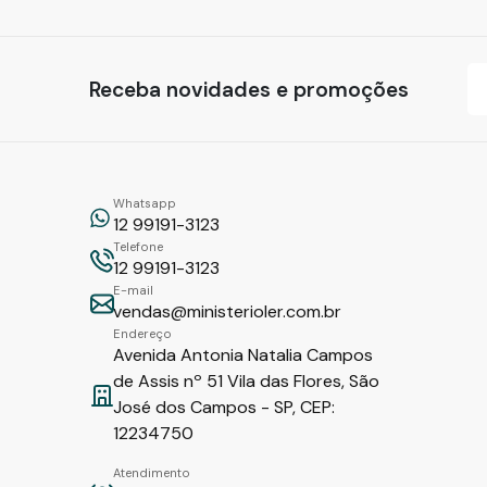
Receba novidades e promoções
Whatsapp
12 99191-3123
Telefone
12 99191-3123
E-mail
vendas@ministerioler.com.br
Endereço
Avenida Antonia Natalia Campos
de Assis nº 51 Vila das Flores, São
José dos Campos - SP, CEP:
12234750
Atendimento