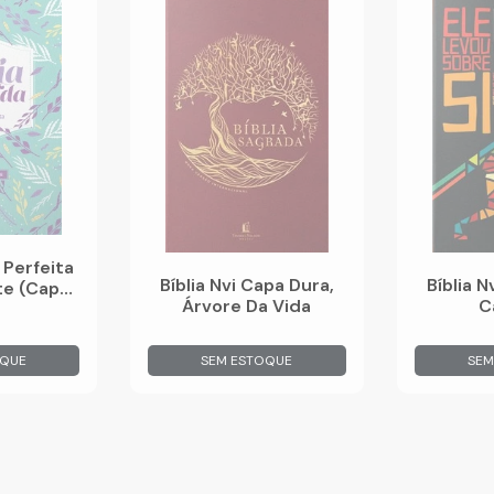
a Perfeita
Bíblia N
Bíblia Nvi Capa Dura,
te (Capa
C
Árvore Da Vida
na)
OQUE
SEM ESTOQUE
SEM