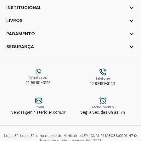
INSTITUCIONAL
LIVROS
PAGAMENTO
SEGURANÇA
Whatsapp
Telefone
12 99191-3123
12 99191-3123
E-mail
Atendimento
vendas@ministerioler.com.br
Seg. à Sex. das 8h às 17h
Loja LER. Loja LER, uma marca do Ministério LER | CNPJ: 44.813.086/0001-47 ©
Todos os direitos reservados. 2023