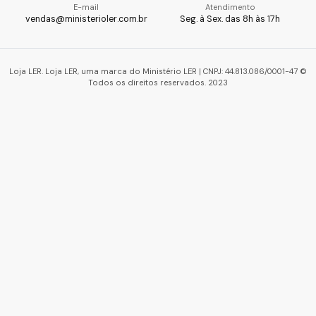
E-mail
Atendimento
vendas@ministerioler.com.br
Seg. à Sex. das 8h às 17h
Loja LER. Loja LER, uma marca do Ministério LER | CNPJ: 44.813.086/0001-47 ©
Todos os direitos reservados. 2023