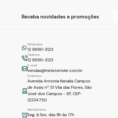
Receba novidades e promoções
Whatsapp
12 99191-3123
Telefone
12 99191-3123
E-mail
vendas@ministerioler.com.br
Endereço
Avenida Antonia Natalia Campos
de Assis nº 51 Vila das Flores, São
José dos Campos - SP, CEP:
12234750
Atendimento
Seg. à Sex. das 8h às 17h