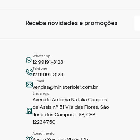
Receba novidades e promoções
Whatsapp
12 99191-3123
Telefone
12 99191-3123
E-mail
vendas@ministerioler.com.br
Endereço
Avenida Antonia Natalia Campos
de Assis nº 51 Vila das Flores, São
José dos Campos - SP, CEP:
12234750
Atendimento
Seg. à Sex. das 8h às 17h