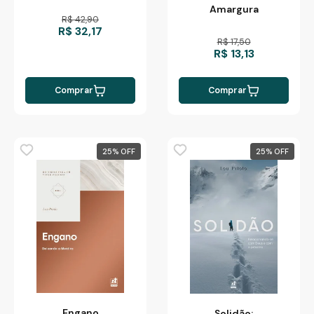
Amargura
R$ 42,90
R$ 32,17
R$ 17,50
R$ 13,13
Comprar
Comprar
25
%
25
%
Engano
Solidão: