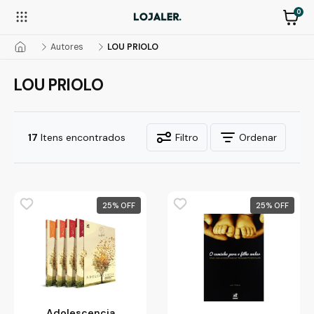
0
Autores
LOU PRIOLO
LOU PRIOLO
17
Itens encontrados
Filtro
Ordenar
25
%
25
%
Adolescencia