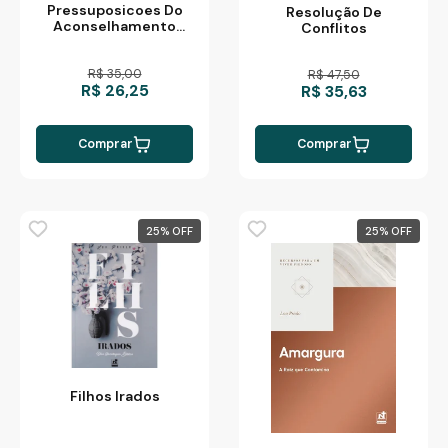
Pressuposicoes Do
Resolução De
Aconselhamento
Conflitos
Biblico
R$ 35,00
R$ 47,50
R$ 26,25
R$ 35,63
Comprar
Comprar
25
%
25
%
Filhos Irados