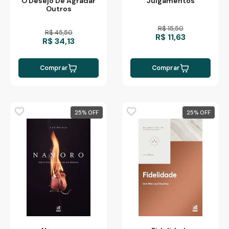
Julgamentos
O Desejo De Agradar
Outros
R$ 15,50
R$ 45,50
R$ 11,63
R$ 34,13
Comprar
Comprar
25
%
25
%