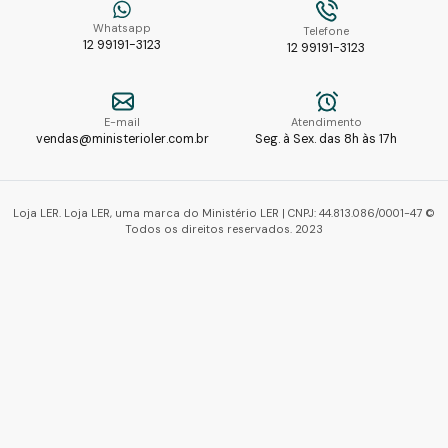
Whatsapp
Telefone
12 99191-3123
12 99191-3123
E-mail
Atendimento
vendas@ministerioler.com.br
Seg. à Sex. das 8h às 17h
Loja LER. Loja LER, uma marca do Ministério LER | CNPJ: 44.813.086/0001-47 ©
Todos os direitos reservados. 2023