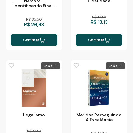
Fidelidade
Namoro -
Identificando Sinais
De Perigo
R$ 17,50
R$ 35,50
R$ 13,13
R$ 26,63
Comprar
Comprar
25
%
25
%
Legalismo
Maridos Perseguindo
A Excelência
R$ 17,50