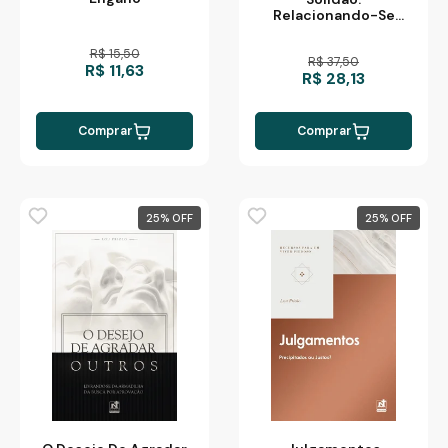
Relacionando-Se
Com Deus E Com O
Próximo
R$ 15,50
R$ 37,50
R$ 11,63
R$ 28,13
Comprar
Comprar
25
%
25
%