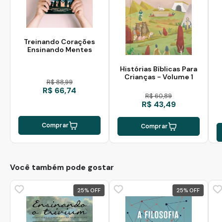
Treinando Corações
Ensinando Mentes
Histórias Bíblicas Para
Crianças - Volume 1
R$ 88,99
R$ 66,74
R$ 60,89
R$ 43,49
Comprar
Comprar
Você também pode gostar
25
%
25
%