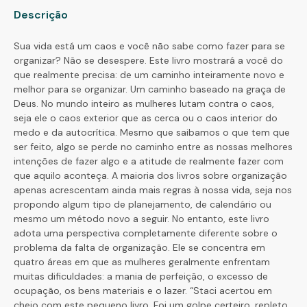
Descrição
Sua vida está um caos e você não sabe como fazer para se
organizar? Não se desespere. Este livro mostrará a você do
que realmente precisa: de um caminho inteiramente novo e
melhor para se organizar. Um caminho baseado na graça de
Deus. No mundo inteiro as mulheres lutam contra o caos,
seja ele o caos exterior que as cerca ou o caos interior do
medo e da autocrítica. Mesmo que saibamos o que tem que
ser feito, algo se perde no caminho entre as nossas melhores
intenções de fazer algo e a atitude de realmente fazer com
que aquilo aconteça. A maioria dos livros sobre organização
apenas acrescentam ainda mais regras à nossa vida, seja nos
propondo algum tipo de planejamento, de calendário ou
mesmo um método novo a seguir. No entanto, este livro
adota uma perspectiva completamente diferente sobre o
problema da falta de organização. Ele se concentra em
quatro áreas em que as mulheres geralmente enfrentam
muitas dificuldades: a mania de perfeição, o excesso de
ocupação, os bens materiais e o lazer. “Staci acertou em
cheio com este pequeno livro. Foi um golpe certeiro, repleto