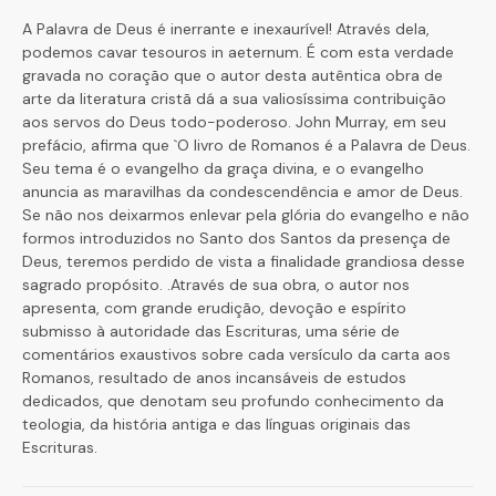
A Palavra de Deus é inerrante e inexaurível! Através dela,
podemos cavar tesouros in aeternum. É com esta verdade
gravada no coração que o autor desta autêntica obra de
arte da literatura cristã dá a sua valiosíssima contribuição
aos servos do Deus todo-poderoso. John Murray, em seu
prefácio, afirma que `O livro de Romanos é a Palavra de Deus.
Seu tema é o evangelho da graça divina, e o evangelho
anuncia as maravilhas da condescendência e amor de Deus.
Se não nos deixarmos enlevar pela glória do evangelho e não
formos introduzidos no Santo dos Santos da presença de
Deus, teremos perdido de vista a finalidade grandiosa desse
sagrado propósito. .Através de sua obra, o autor nos
apresenta, com grande erudição, devoção e espírito
submisso à autoridade das Escrituras, uma série de
comentários exaustivos sobre cada versículo da carta aos
Romanos, resultado de anos incansáveis de estudos
dedicados, que denotam seu profundo conhecimento da
teologia, da história antiga e das línguas originais das
Escrituras.