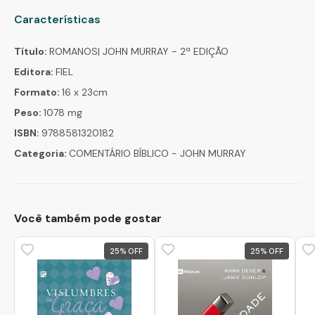
Características
Título:
ROMANOS| JOHN MURRAY - 2ª EDIÇÃO
Editora:
FIEL
Formato:
16 x 23cm
Peso:
1078 mg
ISBN:
9788581320182
Categoria:
COMENTÁRIO BÍBLICO - JOHN MURRAY
Você também pode gostar
25
%
25
%