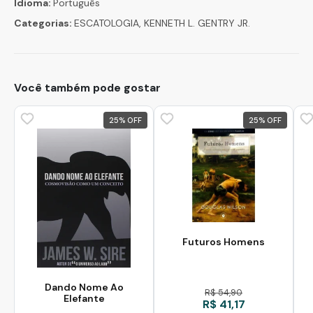
Idioma:
Português
Categorias:
ESCATOLOGIA, KENNETH L. GENTRY JR.
Você também pode gostar
25
%
25
%
Futuros Homens
Dando Nome Ao
R$ 54,90
Elefante
R$ 41,17