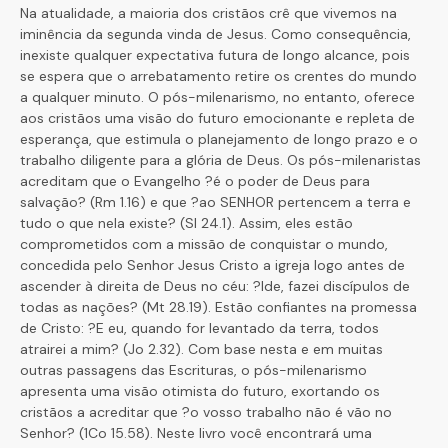
Na atualidade, a maioria dos cristãos crê que vivemos na
iminência da segunda vinda de Jesus. Como consequência,
inexiste qualquer expectativa futura de longo alcance, pois
se espera que o arrebatamento retire os crentes do mundo
a qualquer minuto. O pós-milenarismo, no entanto, oferece
aos cristãos uma visão do futuro emocionante e repleta de
esperança, que estimula o planejamento de longo prazo e o
trabalho diligente para a glória de Deus. Os pós-milenaristas
acreditam que o Evangelho ?é o poder de Deus para
salvação? (Rm 1.16) e que ?ao SENHOR pertencem a terra e
tudo o que nela existe? (Sl 24.1). Assim, eles estão
comprometidos com a missão de conquistar o mundo,
concedida pelo Senhor Jesus Cristo a igreja logo antes de
ascender à direita de Deus no céu: ?Ide, fazei discípulos de
todas as nações? (Mt 28.19). Estão con­fiantes na promessa
de Cristo: ?E eu, quando for levantado da terra, todos
atrairei a mim? (Jo 2.32). Com base nesta e em muitas
outras passagens das Escrituras, o pós-milenarismo
apresenta uma visão otimista do futuro, exortando os
cristãos a acreditar que ?o vosso trabalho não é vão no
Senhor? (1Co 15.58). Neste livro você encontrará uma