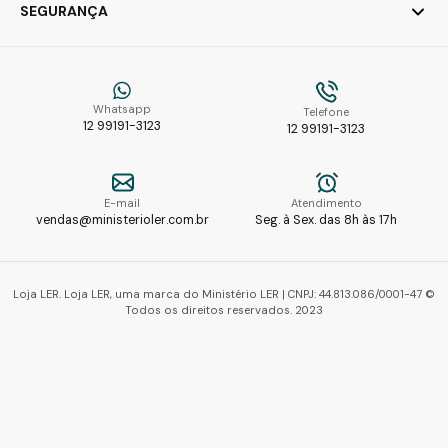
SEGURANÇA
Whatsapp
Telefone
12 99191-3123
12 99191-3123
E-mail
Atendimento
vendas@ministerioler.com.br
Seg. à Sex. das 8h às 17h
Loja LER. Loja LER, uma marca do Ministério LER | CNPJ: 44.813.086/0001-47 ©
Todos os direitos reservados. 2023