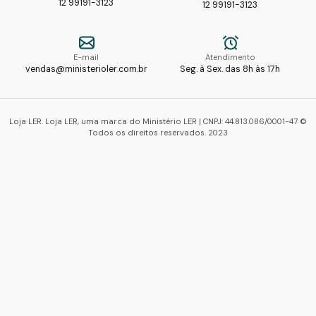
12 99191-3123
12 99191-3123
E-mail
Atendimento
vendas@ministerioler.com.br
Seg. à Sex. das 8h às 17h
Loja LER. Loja LER, uma marca do Ministério LER | CNPJ: 44.813.086/0001-47 ©
Todos os direitos reservados. 2023