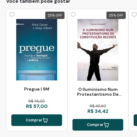
Você também pode gostar
25
%
25
%
Pregue | 9M
O Iluminismo Num
Protestantismo De
Constituição Recente
R$ 76,00
R$ 57,00
R$ 45,90
R$ 34,42
Comprar
Comprar