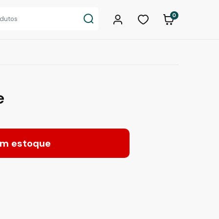
0
e
m estoque