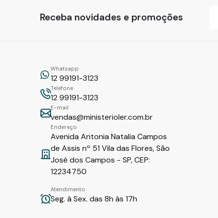
Receba novidades e promoções
Whatsapp
12 99191-3123
Telefone
12 99191-3123
E-mail
vendas@ministerioler.com.br
Endereço
Avenida Antonia Natalia Campos
de Assis nº 51 Vila das Flores, São
José dos Campos - SP, CEP:
12234750
Atendimento
Seg. à Sex. das 8h às 17h