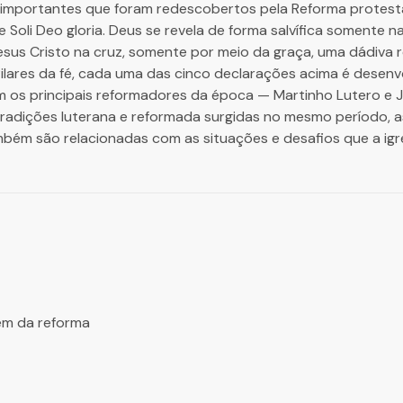
importantes que foram redescobertos pela Reforma protestan
de e Soli Deo gloria. Deus se revela de forma salvífica somente
sus Cristo na cruz, somente por meio da graça, uma dádiva 
Pilares da fé, cada uma das cinco declarações acima é desen
m os principais reformadores da época — Martinho Lutero e J
tradições luterana e reformada surgidas no mesmo período, 
ém são relacionadas com as situações e desafios que a igrej
em da reforma