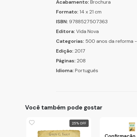
Acabamento:
Brochura
Formato:
14 x 21 cm
ISBN:
9788527507363
Editora:
Vida Nova
Categorias:
500 anos da reforma - D
Edição:
2017
Páginas:
208
Idioma:
Português
Você também pode gostar
25
%
Confirmação