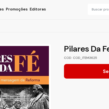
es
Promoções
Editoras
Pilares Da F
COD: COD_ITEM3625
Se