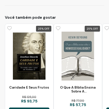
Você também pode gostar
25
%
25
%
Caridade E Seus Frutos
O Que A Bíblia Ensina
Sobre A
Homossexualidade?
R$ 125,00
R$ 93,75
R$ 77,00
R$ 57,75