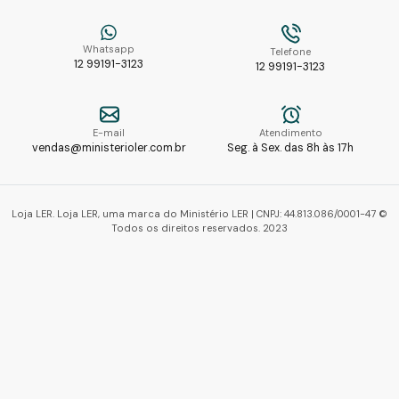
Whatsapp
Telefone
12 99191-3123
12 99191-3123
E-mail
Atendimento
vendas@ministerioler.com.br
Seg. à Sex. das 8h às 17h
Loja LER. Loja LER, uma marca do Ministério LER | CNPJ: 44.813.086/0001-47 ©
Todos os direitos reservados. 2023