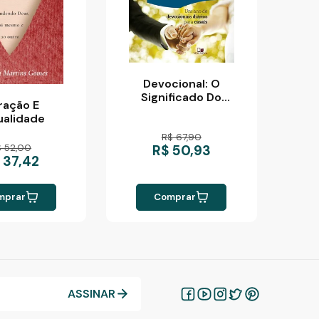
Devocional: O
Significado Do
ração E
Casamento
ualidade
R$ 67,90
$ 52,00
R$ 50,93
 37,42
mprar
Comprar
ASSINAR