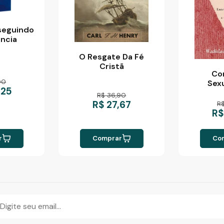
seguindo
ência
O Resgate Da Fé
Cristã
Co
00
Sex
,25
R$ 36,90
R$ 27,67
R
R$
r
Comprar
Co