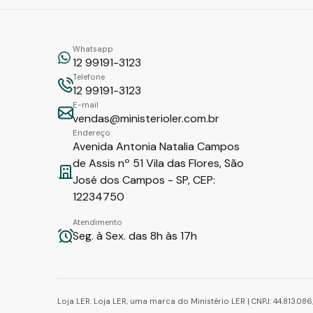
Whatsapp
12 99191-3123
Telefone
12 99191-3123
E-mail
vendas@ministerioler.com.br
Endereço
Avenida Antonia Natalia Campos
de Assis nº 51 Vila das Flores, São
José dos Campos - SP, CEP:
12234750
Atendimento
Seg. à Sex. das 8h às 17h
Loja LER. Loja LER, uma marca do Ministério LER | CNPJ: 44.813.0