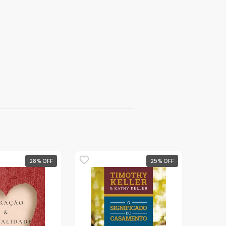
28
%
25
%