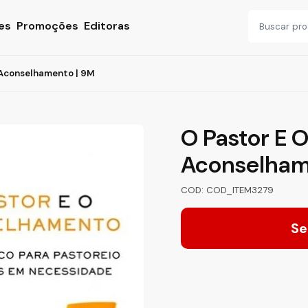
es
Promoções
Editoras
 Aconselhamento | 9M
O Pastor E 
Aconselham
COD: COD_ITEM3279
Se