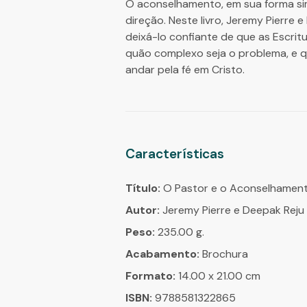
O aconselhamento, em sua forma si
direção. Neste livro, Jeremy Pierre
deixá-lo confiante de que as Escri
quão complexo seja o problema, e 
andar pela fé em Cristo.
Características
Título:
O Pastor e o Aconselhamen
Autor:
Jeremy Pierre e Deepak Reju
Peso:
235.00 g.
Acabamento:
Brochura
Formato:
14.00 x 21.00 cm
ISBN:
9788581322865