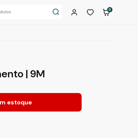
0
O
ento | 9M
m estoque