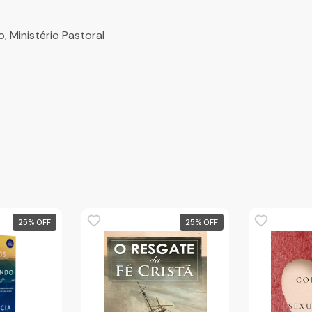
, Ministério Pastoral
25
%
25
%