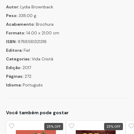
Autor:
Lydia Brownback
Peso:
338.00 g.
Acabamento:
Brochura
Formato:
14.00 x 21.00 cm
ISBN:
9788581321318
Editora:
Fiel
Categorias:
Vida Cristã
Edição:
2017
Páginas:
272
Idioma:
Português
Você também pode gostar
25
%
25
%