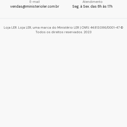
E-mail
Atendimento
vendas@ministerioler.com.br
Seg. à Sex. das 8h às 17h
Loja LER. Loja LER, uma marca do Ministério LER | CNPJ: 44.813.086/0001-47 ©
Todos os direitos reservados. 2023