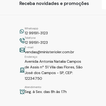
Receba novidades e promoções
Whatsapp
12 99191-3123
Telefone
12 99191-3123
E-mail
vendas@ministerioler.com.br
Endereço
Avenida Antonia Natalia Campos
de Assis nº 51 Vila das Flores, São
José dos Campos - SP, CEP:
12234750
Atendimento
Seg. à Sex. das 8h às 17h