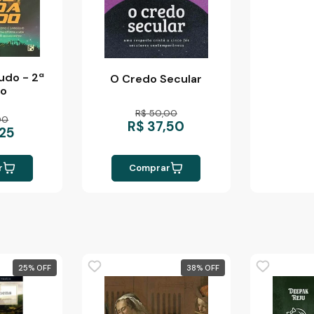
udo - 2ª
O Credo Secular
ão
R$ 50,00
00
R$ 37,50
,25
r
Comprar
25
%
38
%