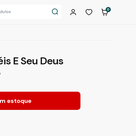
0
éis E Seu Deus
o
m estoque