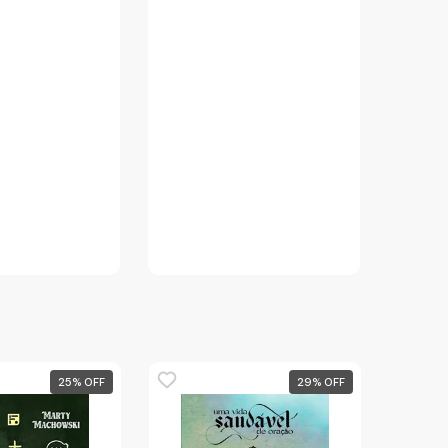
25
%
29
%