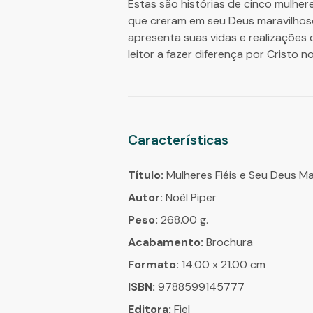
Estas são histórias de cinco mulher
que creram em seu Deus maravilhoso
apresenta suas vidas e realizações 
leitor a fazer diferença por Cristo n
Características
Título:
Mulheres Fiéis e Seu Deus Ma
Autor:
Noël Piper
Peso:
268.00 g.
Acabamento:
Brochura
Formato:
14.00 x 21.00 cm
ISBN:
9788599145777
Editora:
Fiel