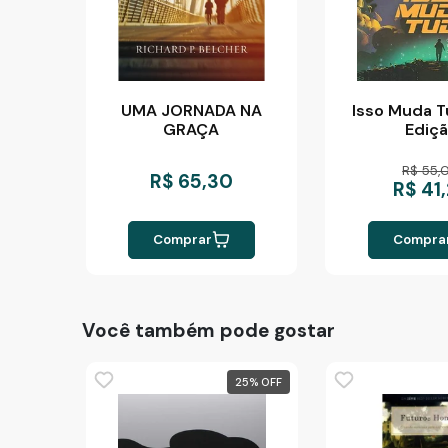
UMA JORNADA NA
Isso Muda T
GRAÇA
Ediç
R$ 55,
R$ 65,30
R$ 41
Comprar
Compra
Você também pode gostar
25
%