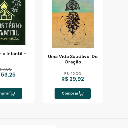
io Infantil -
Uma Vida Saudável De
Oração
$ 71,00
R$ 42,00
 53,25
R$ 29,92
mprar
Comprar