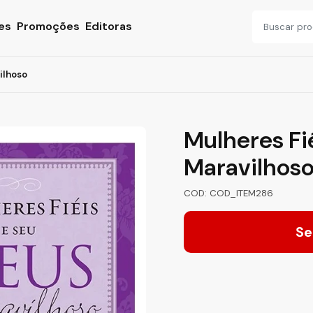
es
Promoções
Editoras
ilhoso
Mulheres Fi
Maravilhos
COD: COD_ITEM286
Se