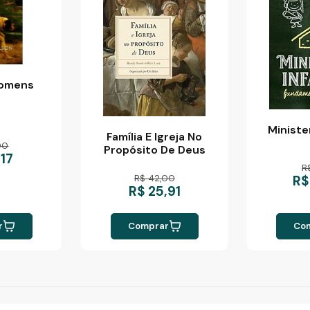
Homens
Minister
Família E Igreja No
90
Propósito De Deus
,17
R
R$ 42,00
R$
R$ 25,91
r
Comprar
Co