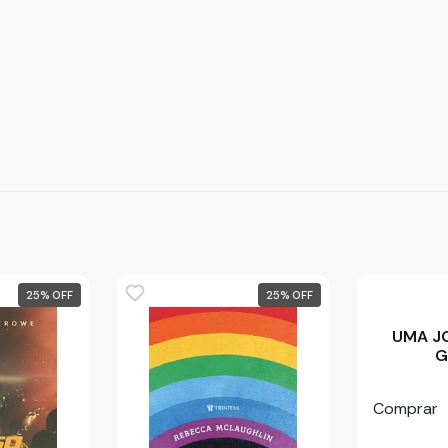
25
%
25
%
UMA J
G
Comprar