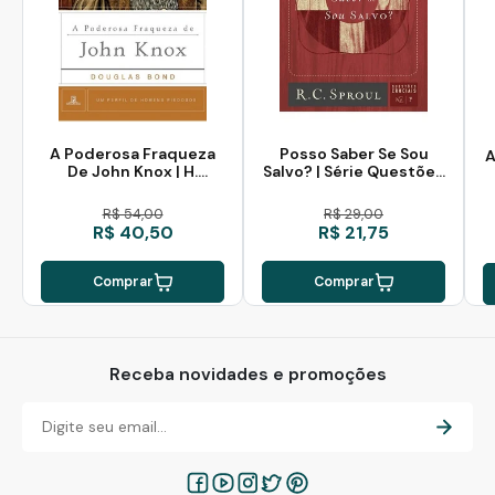
A Poderosa Fraqueza
Posso Saber Se Sou
A
De John Knox | H.
Salvo? | Série Questões
Piedosos
Cruciais N° 07
R$ 54,00
R$ 29,00
R$ 40,50
R$ 21,75
Comprar
Comprar
Receba novidades e promoções