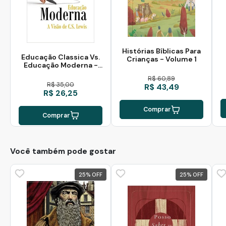
Histórias Bíblicas Para
Educação Classica Vs.
Crianças - Volume 1
Educação Moderna -
Steve Turley
R$ 60,89
R$ 35,00
R$ 43,49
R$ 26,25
Comprar
Comprar
Você também pode gostar
25
%
25
%