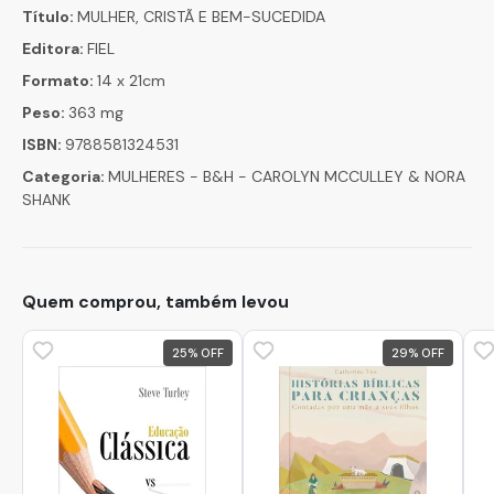
Título:
MULHER, CRISTÃ E BEM-SUCEDIDA
Editora:
FIEL
Formato:
14 x 21cm
Peso:
363 mg
ISBN:
9788581324531
Categoria:
MULHERES - B&H - CAROLYN MCCULLEY & NORA
SHANK
Quem comprou, também levou
25
%
29
%