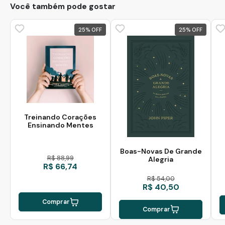
Você também pode gostar
25
%
25
%
Treinando Corações
Ensinando Mentes
Boas-Novas De Grande
R$ 88,99
Alegria
R$ 66,74
R$ 54,00
R$ 40,50
Comprar
Comprar