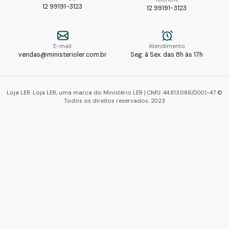
12 99191-3123
12 99191-3123
E-mail
Atendimento
vendas@ministerioler.com.br
Seg. à Sex. das 8h às 17h
Loja LER. Loja LER, uma marca do Ministério LER | CNPJ: 44.813.086/0001-47 ©
Todos os direitos reservados. 2023