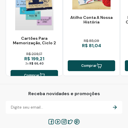
Atilho Conta A Nossa
História
O
Cartões Para
R$ 85,09
Memorização, Ciclo 2
R$ 81,04
R$ 209,17
R$ 199,21
3x
R$ 66,40
Comprar
Comprar
Receba novidades e promoções