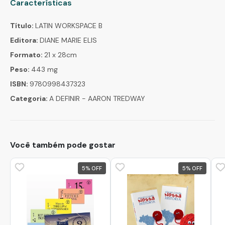
Características
Título:
LATIN WORKSPACE B
Editora:
DIANE MARIE ELIS
Formato:
21 x 28cm
Peso:
443 mg
ISBN:
9780998437323
Categoria:
A DEFINIR - AARON TREDWAY
Você também pode gostar
5
%
5
%