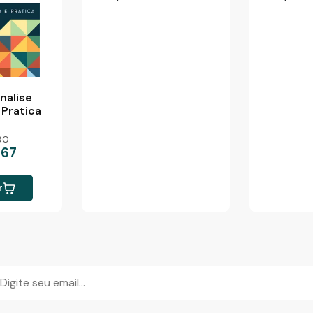
nalise
 Pratica
90
,67
r