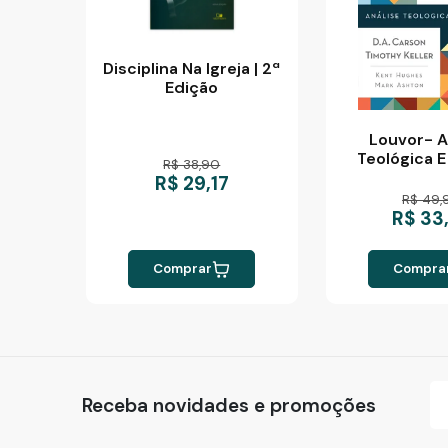
Disciplina Na Igreja | 2ª
Edição
Louvor- A
Teológica E
R$ 38,90
R$ 29,17
R$ 49,
R$ 33
Comprar
Compra
Receba novidades e promoções