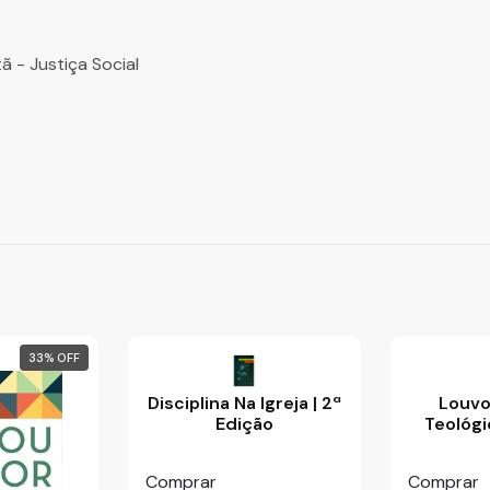
tã - Justiça Social
33
%
Disciplina Na Igreja | 2ª
Louvo
Edição
Teológi
Comprar
Comprar