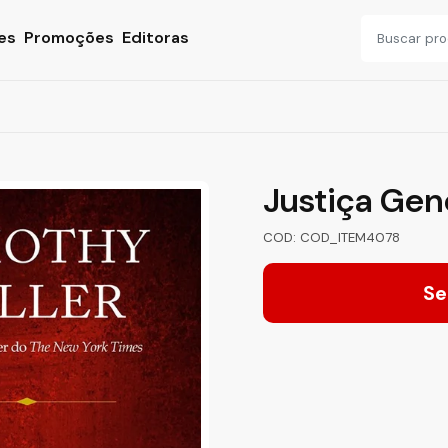
es
Promoções
Editoras
Justiça Gen
COD: COD_ITEM4078
Se