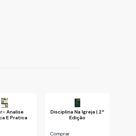
r- Analise
Disciplina Na Igreja | 2ª
ca E Pratica
Edição
Comprar