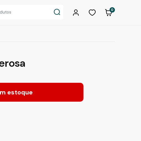
0
erosa
m estoque