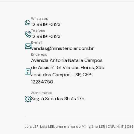
Whatsapp
12 99191-3123
Telefone
12 99191-3123
E-mail
vendas@ministerioler.com.br
Endereço
Avenida Antonia Natalia Campos
de Assis nº 51 Vila das Flores, São
José dos Campos - SP, CEP:
12234750
Atendimento
Seg. à Sex. das 8h às 17h
Loja LER. Loja LER, uma marca do Ministério LER | CNPJ: 44.813.0