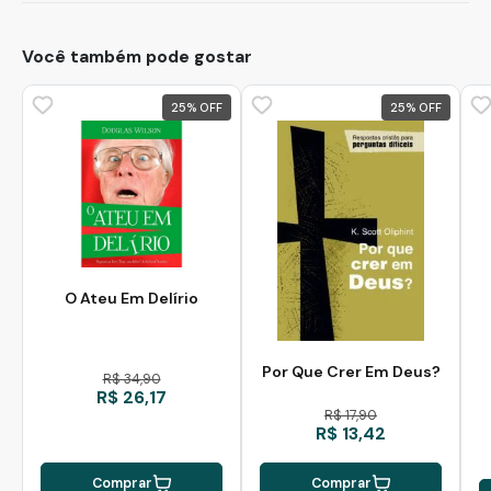
Você também pode gostar
25
%
25
%
O Ateu Em Delírio
Por Que Crer Em Deus?
R$ 34,90
R$ 26,17
R$ 17,90
R$ 13,42
Comprar
Comprar