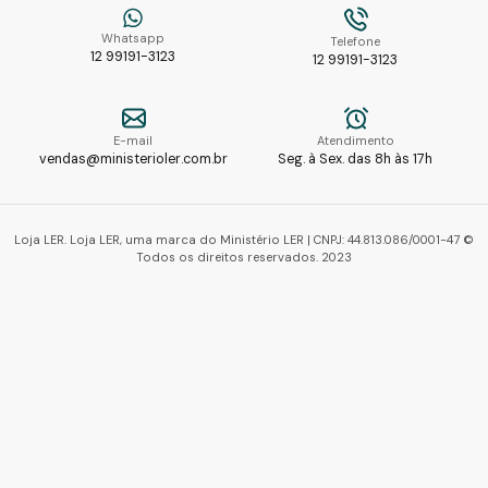
Whatsapp
Telefone
12 99191-3123
12 99191-3123
E-mail
Atendimento
vendas@ministerioler.com.br
Seg. à Sex. das 8h às 17h
Loja LER. Loja LER, uma marca do Ministério LER | CNPJ: 44.813.086/0001-47 ©
Todos os direitos reservados. 2023