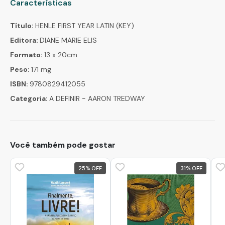
Características
Título:
HENLE FIRST YEAR LATIN (KEY)
Editora:
DIANE MARIE ELIS
Formato:
13 x 20cm
Peso:
171 mg
ISBN:
9780829412055
Categoria:
A DEFINIR - AARON TREDWAY
Você também pode gostar
25
%
31
%