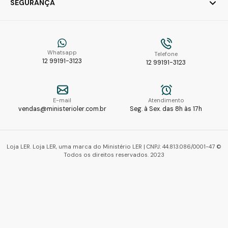
SEGURANÇA
Whatsapp
Telefone
12 99191-3123
12 99191-3123
E-mail
Atendimento
vendas@ministerioler.com.br
Seg. à Sex. das 8h às 17h
Loja LER. Loja LER, uma marca do Ministério LER | CNPJ: 44.813.086/0001-47 ©
Todos os direitos reservados. 2023