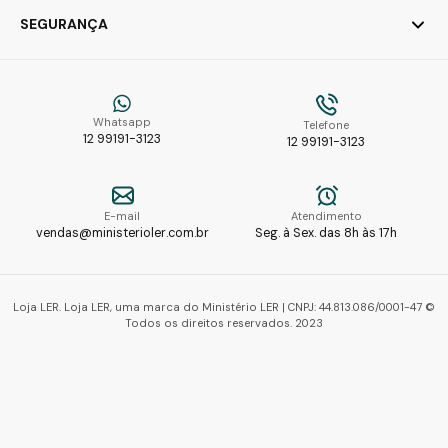
SEGURANÇA
Whatsapp
Telefone
12 99191-3123
12 99191-3123
E-mail
Atendimento
vendas@ministerioler.com.br
Seg. à Sex. das 8h às 17h
Loja LER. Loja LER, uma marca do Ministério LER | CNPJ: 44.813.086/0001-47 ©
Todos os direitos reservados. 2023