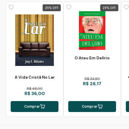
25
%
25
%
O Ateu Em Delírio
A Vida Cristã No Lar
R$ 34,90
R$ 26,17
R$ 48,00
R$ 36,00
Comprar
Comprar