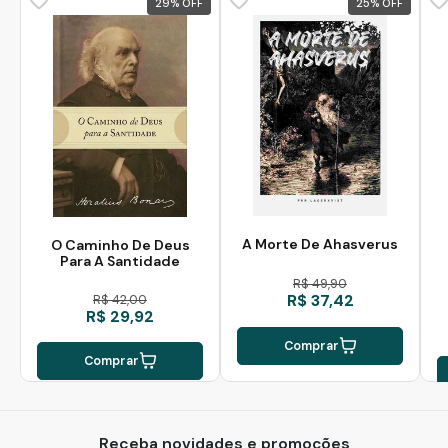
29
%
25
%
A Morte De Ahasverus
O Caminho De Deus
Para A Santidade
R$ 49,90
R$ 37,42
R$ 42,00
R$ 29,92
Comprar
Comprar
Receba novidades e promoções