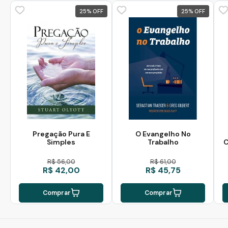
25
%
25
%
Pregação Pura E
O Evangelho No
Simples
Trabalho
C
R$ 56,00
R$ 61,00
R$ 42,00
R$ 45,75
Comprar
Comprar