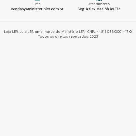
E-mail
Atendimento
vendas@ministerioler.com.br
Seg. à Sex. das 8h às 17h
Loja LER. Loja LER, uma marca do Ministério LER | CNPJ: 44.813.086/0001-47 ©
Todos os direitos reservados. 2023