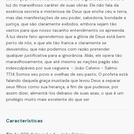
luz do maravilhoso caráter de suas obras. Ele não fala da
essência secreta e misteriosa de Deus que enche céu e terra,
mas das manifestações de seu poder, sabedoria, bondade e
justiça, que são claramente exibidos, embora sejam tão
vastos para que nosso tacanho entendimento os apreenda.
À luz deste fato aprendemos que a glória de Deus está bem
perto de nós, e que ele tão franca e claramente se
desvendou, que não podemos com razão pretender
qualquer justificativa para a ignorância. Aliás, ele opera tão
maravilhosamente, que até mesmo as nações pagãs são
indesculpáveis por sua cegueira. - João Calvino - Salmo
77.14.Somos seu povo e ovelhas de seu pasto, O profeta está
falando daquela graça inusitada que levou Deus a separar
seus filhos como sua herança, a fim de que pudesse, por
assim dizer, alimentá-los debaixo de suas asas, o que é um
privilégio muito mais excelente do que ser
Características