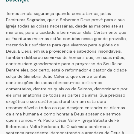
Temos ampla segurança quando constatamos, pelas
Escrituras Sagradas, que o Soberano Deus provê para a sua
igreja todas as coisas necessárias, desde as maiores até as
menores, para o cuidado e bem-estar dela. Certamente que
as Escrituras mesmas estão contidas nessa grande provisão,
trazendo luz suficiente para que vivamos para a glória de
Deus. E Deus, em sua providência e sabedoria insondáveis,
também deliberou servir-se de homens que, em suas mãos,
contribuiriam grandemente para o progresso do Seu Reino.
Dentre eles, por certo, está o reformador e pastor da cidade
suíça de Genebra, João Calvino, que dentre tantas
contribuições deixadas ofereceu-nos belíssimos
comentários, dentre os quais os de Salmos, denominado por
ele uma anatomia de todas as partes da alma. Sua precisão
exegética e seu caráter pastoral tornam esta obra
recomendável a todos os que desejam entender os dilemas
da alma humana e como honrar a Deus apesar de sermos
quem somos. - Pr. Paulo César Valle - Igreja Batista de Fé
Reformada, Volta Redonda, RJ.O salmista confirma a
sentença precedente, demonstrando a grandeza de Deus à