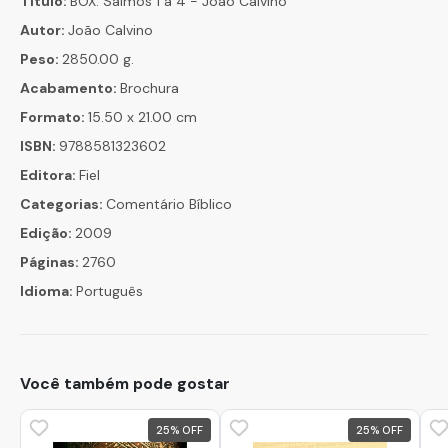
Título:
BOX: Salmos 1 a 4 - João Calvino
Autor:
João Calvino
Peso:
2850.00 g.
Acabamento:
Brochura
Formato:
15.50 x 21.00 cm
ISBN:
9788581323602
Editora:
Fiel
Categorias:
Comentário Bíblico
Edição:
2009
Páginas:
2760
Idioma:
Português
Você também pode gostar
25
%
25
%