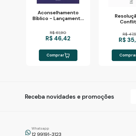
Aconselhamento
Resoluç
Bíblico - Lançamento
Confli
Nov/216
R$ 61,90
R$ 47,
R$ 46,42
R$ 35
Comprar
Compra
Receba novidades e promoções
Whatsapp
12 99191-3123