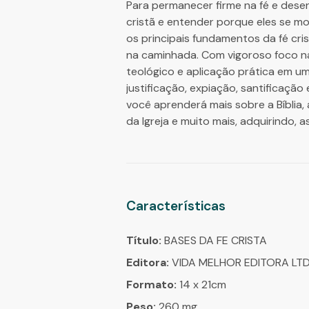
Para permanecer firme na fé e desen
cristã e entender porque eles se m
os principais fundamentos da fé cri
na caminhada. Com vigoroso foco na 
teológico e aplicação prática em um
justificação, expiação, santificação
você aprenderá mais sobre a Bíblia,
da Igreja e muito mais, adquirindo,
Características
Título:
BASES DA FE CRISTA
Editora:
VIDA MELHOR EDITORA LT
Formato:
14 x 21cm
Peso:
260 mg