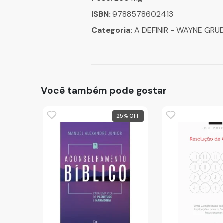
ISBN:
9788578602413
Categoria:
A DEFINIR - WAYNE GR
Você também pode gostar
25
%