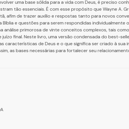
volver uma base sólida para a vida com Deus, é preciso conh
ostram tão essenciais. É com esse propósito que Wayne A. Gr
stã, afim de trazer auxílio e respostas tanto para novos co
Bíblia e questões para serem respondidas individualmente ou
a análise primorosa de vinte conceitos complexos, tais como 
 e juízo final. Neste livro, uma versão condensada do best-sel
 as características de Deus e o que significa ser criado à su
 assim, as bases necessárias para fortalecer seu relacionamen
DA