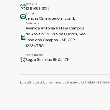
Telefone
12 99191-3123
E-mail
vendas@ministerioler.com.br
Endereço
Avenida Antonia Natalia Campos
de Assis nº 51 Vila das Flores, São
José dos Campos - SP, CEP:
12234750
Atendimento
Seg. à Sex. das 8h às 17h
Loja LER. Loja LER, uma marca do Ministério LER | CNPJ: 44.813.0