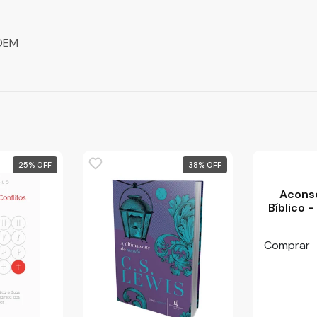
UDEM
25
%
38
%
Acons
Bíblico 
N
Comprar